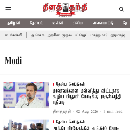
தமிழகம்
தேசியம்
உலகம்
சினிமா
விளையாட்டு
ஜோத
ின் கேள்வி
த.வெ.க. அரசின் முதல் பட்ஜெட்: மாற்றமா?, தடுமாற்றமா?
Modi
தேசிய செய்திகள்
மாணவர்களை மன்னித்து விட்டதாக
கூறிய பிரதமர் மோடிக்கு ராகுல்காந்தி
பதிலடி
தினத்தந்தி
02 Aug 2026
1
min read
தேசிய செய்திகள்
ஆந்திர பிரதேசத்தில் ரூ.5,640 கோடி