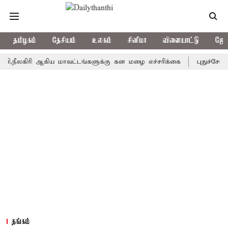
தமிழகம்
தேசியம்
உலகம்
சினிமா
விளையாட்டு
ஜோத
ிரி ஆகிய மாவட்டங்களுக்கு கன மழை எச்சரிக்கை
புதுச்சேரி சட்டச
தங்கம்