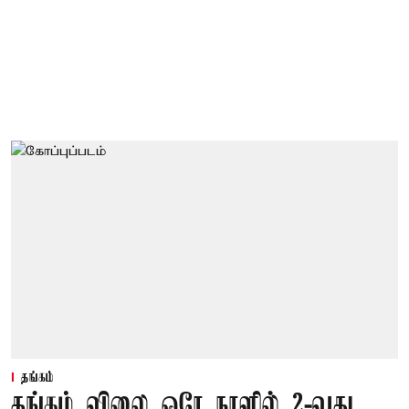
தங்கம்
தங்கம் விலை ஒரே நாளில் 2-வது