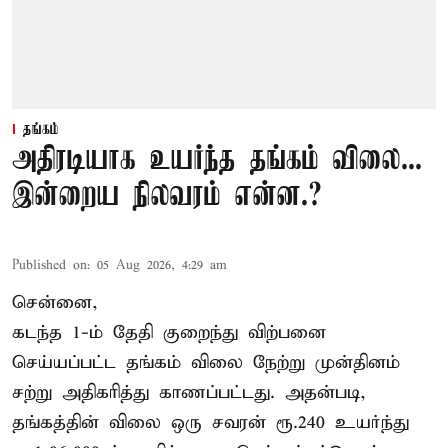
தங்கம்
அதிரடியாக உயர்ந்த தங்கம் விலை...
இன்றைய நிலவரம் என்ன.?
Published on
:
05 Aug 2026, 4:29 am
சென்னை,
கடந்த 1-ம் தேதி குறைந்து விற்பனை
செய்யப்பட்ட தங்கம் விலை நேற்று முன்தினம்
சற்று அதிகரித்து காணப்பட்டது. அதன்படி,
தங்கத்தின் விலை ஒரு சவரன் ரூ.240 உயர்ந்து