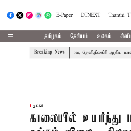
E-Paper
DTNEXT
Thanthi 
தமிழகம்
தேசியம்
உலகம்
சினி
Breaking News
ஸ் பெற்றார் சங்கீதா
கோவை, தேனி,நீலகிரி ஆகிய மாவட்டங்
தங்கம்
காலையில் உயர்ந்து 