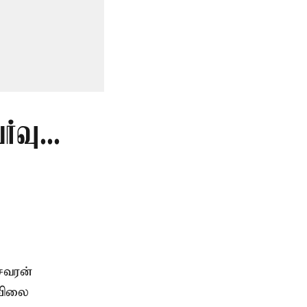
வு...
சவரன்
 விலை