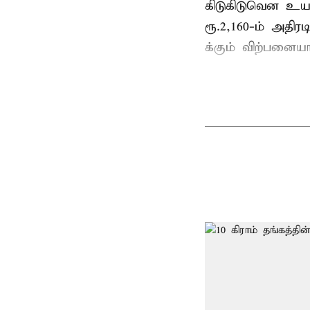
கிடுகிடுவென உயர்
ரூ.2,160-ம் அதிரட
க்கும் விற்பனைய