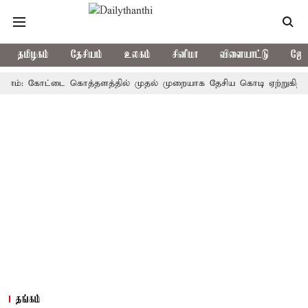
தமிழகம்
தேசியம்
உலகம்
சினிமா
விளையாட்டு
ஜோத
: கோட்டை கொத்தளத்தில் முதல் முறையாக தேசிய கொடி ஏற்றுகிறார், முதல
தங்கம்