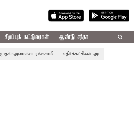
சிறப்புக் கட்டுரைகள்
ஆண்டு சந்தா
ைச்சர் ரங்கசாமி
எதிர்க்கட்சிகள் அமளி: நாடாளுமன்ற இரு அ