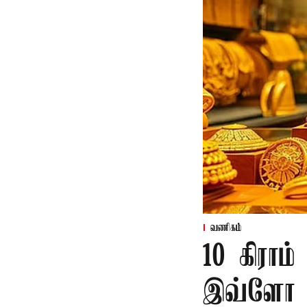
வணிகம்
10 கிராம
இவ்ளோ ரூ