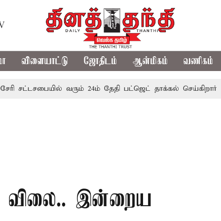
TV
மா
விளையாட்டு
ஜோதிடம்
ஆன்மிகம்
வணிகம்
்டசபையில் வரும் 24ம் தேதி பட்ஜெட் தாக்கல் செய்கிறார் முதல்-அம
கம் விலை.. இன்றைய