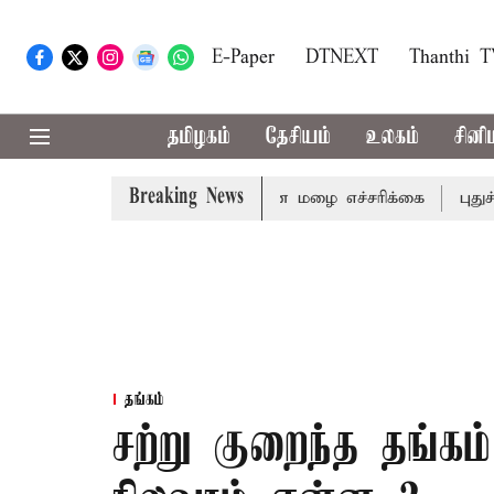
E-Paper
DTNEXT
Thanthi 
தமிழகம்
தேசியம்
உலகம்
சினி
Breaking News
ஆகிய மாவட்டங்களுக்கு கன மழை எச்சரிக்கை
புதுச்சேரி சட
தங்கம்
சற்று குறைந்த தங்