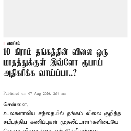
வணிகம்
10 கிராம் தங்கத்தின் விலை ஒரு
மாதத்துக்குள் இவ்ளோ ரூபாய்
அதிகரிக்க வாய்ப்பா..?
Published on
:
07 Aug 2026, 2:54 am
சென்னை,
உலகளாவிய சந்தையில்
தங்கம் விலை
குறித்த
சமீபத்திய கணிப்புகள் முதலீட்டாளர்களிடையே
பெரும் விவாதத்தை ஏற்படுத்தியுள்ளன.