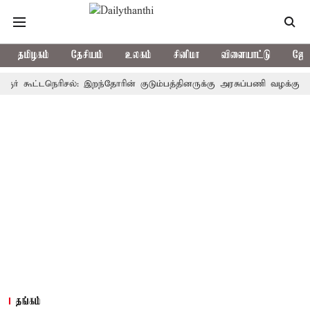
தமிழகம்
தேசியம்
உலகம்
சினிமா
விளையாட்டு
ஜோத
ூட்டநெரிசல்: இறந்தோரின் குடும்பத்தினருக்கு அரசுப்பணி வழக்கு; வரும் 14
தங்கம்