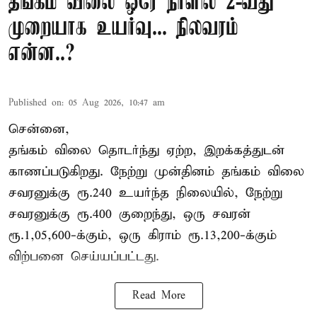
தங்கம் விலை ஒரே நாளில் 2-வது
முறையாக உயர்வு... நிலவரம்
என்ன..?
Published on
:
05 Aug 2026, 10:47 am
சென்னை,
தங்கம் விலை தொடர்ந்து ஏற்ற, இறக்கத்துடன்
காணப்படுகிறது. நேற்று முன்தினம் தங்கம் விலை
சவரனுக்கு ரூ.240 உயர்ந்த நிலையில், நேற்று
சவரனுக்கு ரூ.400 குறைந்து, ஒரு சவரன்
ரூ.1,05,600-க்கும், ஒரு கிராம் ரூ.13,200-க்கும்
விற்பனை செய்யப்பட்டது.
Read More