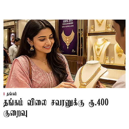
தங்கம்
தங்கம் விலை சவரனுக்கு ரூ.400
குறைவு