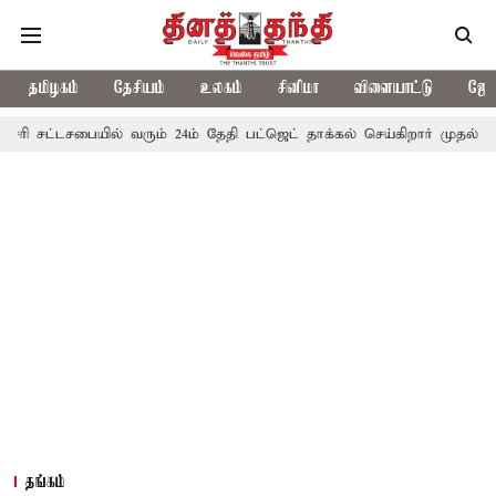
தமிழகம்
தேசியம்
உலகம்
சினிமா
விளையாட்டு
ஜோத
ையில் வரும் 24ம் தேதி பட்ஜெட் தாக்கல் செய்கிறார் முதல்-அமைச்சர் ரங்க
தங்கம்