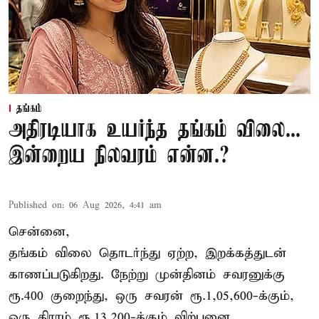
தங்கம்
அதிரடியாக உயர்ந்த தங்கம் விலை...
இன்றைய நிலவரம் என்ன.?
Published on
:
06 Aug 2026, 4:41 am
சென்னை,
தங்கம் விலை தொடர்ந்து ஏற்ற, இறக்கத்துடன்
காணப்படுகிறது. நேற்று முன்தினம் சவரனுக்கு
ரூ.400 குறைந்து, ஒரு சவரன் ரூ.1,05,600-க்கும்,
ஒரு கிராம் ரூ.13,200-க்கும் விற்பனை