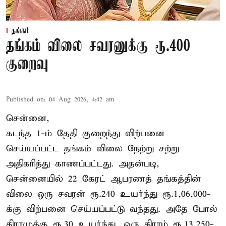
தங்கம்
தங்கம் விலை சவரனுக்கு ரூ.400
குறைவு
Published on
:
04 Aug 2026, 4:42 am
சென்னை,
கடந்த 1-ம் தேதி குறைந்து விற்பனை
செய்யப்பட்ட தங்கம் விலை நேற்று சற்று
அதிகரித்து காணப்பட்டது. அதன்படி,
சென்னையில் 22 கேரட் ஆபரணத் தங்கத்தின்
விலை ஒரு சவரன் ரூ.240 உயர்ந்து ரூ.1,06,000-
க்கு விற்பனை செய்யப்பட்டு வந்தது. அதே போல்
கிராமுக்கு ரூ.30 உயர்ந்து, ஒரு கிராம் ரூ.13,250-