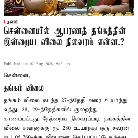
தங்கம்
சென்னையில் ஆபரணத் தங்கத்தின்
இன்றைய விலை நிலவரம் என்ன.?
Published on
:
02 Aug 2026, 9:13 am
சென்னை,
தங்கம் விலை
தங்கம் விலை கடந்த 27-ந்தேதி வரை உயர்ந்து
வந்து, 28, 29-ந்தேதிகளில் குறைந்து
காணப்பட்டது. நேற்றைய நிலவரப்படி, தங்கத்தின்
விலை சவரனுக்கு ரூ. 280 உயர்ந்து ஒரு சவரன்
ரூ.1,05,760-க்கு விற்பனை செய்யப்பட்டு வந்தது.