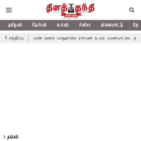
தமிழகம்
தேசியம்
உலகம்
சினிமா
விளையாட்டு
ஜோத
மண் வளம் பாதுகாக்க ரசாயன உரம் பயன்பாட்டை தவிர்க்க வேண்டும
தங்கம்