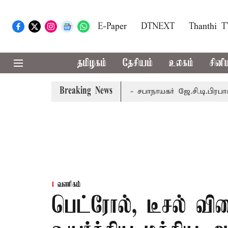
E-Paper
DTNEXT
Thanthi 
தமிழகம்
தேசியம்
உலகம்
சினி
Breaking News
-ந் தேதி வரை நடைபெறும் - சபாநாயகர் ஜே.சி.டி.பிரபாகர்
மக்
வணிகம்
பெட்ரோல், டீசல் வ