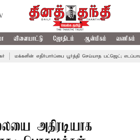
TV
மா
விளையாட்டு
ஜோதிடம்
ஆன்மிகம்
வணிகம்
களின் எதிர்பார்ப்பை பூர்த்தி செய்யாத பட்ஜெட்; எடப்பாடி பழனிசா
ிலையை அதிரடியாக