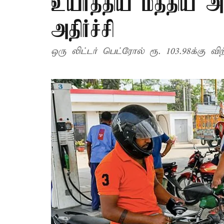
உயர்த்திய மத்திய அ
அதிர்ச்சி
ஒரு லிட்டர் பெட்ரோல் ரூ. 103.98க்கு வ