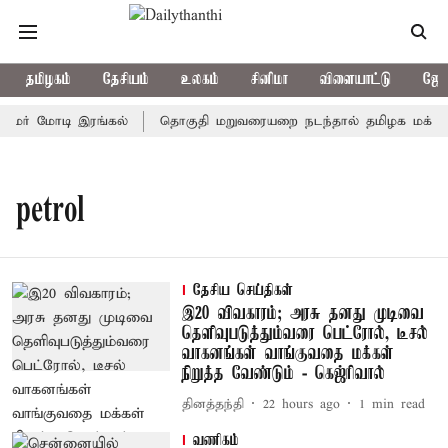
தமிழகம்
தேசியம்
உலகம்
சினிமா
விளையாட்டு
ஜோத
ரதமர் மோடி இரங்கல்
தொகுதி மறுவரையறை நடந்தால் தமிழக மக்களவ
petrol
தேசிய செய்திகள்
இ20 விவகாரம்; அரசு தனது முடிவை
தெளிவுபடுத்தும்வரை பெட்ரோல், டீசல்
வாகனங்கள் வாங்குவதை மக்கள்
நிறுத்த வேண்டும் - கெஜ்ரிவால்
தினத்தந்தி
22 hours ago
1
min read
வணிகம்