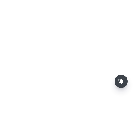
தொகுதி மறுவரையறை நடந்தால்
தமிழக மக்களவை தொகுதிகள் 59
ஆக உயரும்: