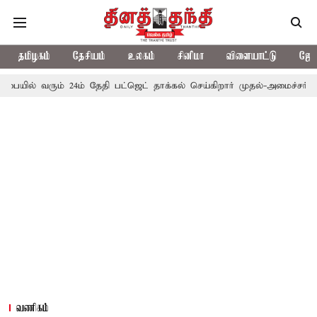
தமிழகம்
தேசியம்
உலகம்
சினிமா
விளையாட்டு
ஜோத
ும் 24ம் தேதி பட்ஜெட் தாக்கல் செய்கிறார் முதல்-அமைச்சர் ரங்கசாமி
வணிகம்