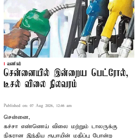
வணிகம்
சென்னையில் இன்றைய பெட்ரோல்,
டீசல் விலை நிலவரம்
Published on
:
07 Aug 2026, 12:46 am
சென்னை,
கச்சா எண்ணெய் விலை மற்றும் டாலருக்கு
நிகரான இந்திய ரூபாயின் மதிப்பு போன்ற