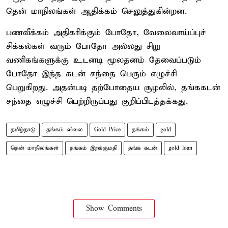
தென் மாநிலங்கள் ஆதிக்கம் செலுத்துகின்றன.
பணவீக்கம் அதிகரிக்கும் போதோ, வேலைவாய்ப்புச்
சிக்கல்கள் வரும் போதோ அல்லது சிறு
வணிகங்களுக்கு உடனடி மூலதனம் தேவைப்படும்
போதோ இந்த கடன் சந்தை பெரும் எழுச்சி
பெறுகிறது. அதன்படி தற்போதைய சூழலில், தங்ககடன்
சந்தை எழுச்சி பெற்றிருப்பது குறிப்பிடத்தக்கது.
தமிழ்நாடு
தங்கம் விலை
Gold Price
தங்கம்
gold
தென் மாநிலங்கள்
தங்கம் இறக்குமதி
தங்க கடன்
gold loan
Show Comments