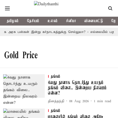
தமிழகம்
தேசியம்
உலகம்
சினிமா
விளையாட்டு
ஜோத
ழக அரசு பஸ்கள் இன்று கர்நாடகத்துக்கு செல்லுமா? - எல்லையில் பதற்றம்
Gold Price
தங்கம்
4வது நாளாக தொடர்ந்து உயரும்
தங்கம் விலை.. இன்றைய நிலவரம்
என்ன?
தினத்தந்தி
08 Aug 2026
1
min read
தங்கம்
மாலையில் தங்கம் விலை அதிரடி