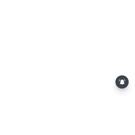
சசிகலா, தினகரனை கட்சியில்
சேர்க்க வேண்டும்: வேலுமணி,
விஸ்வநாதன் மீண்டும் போர்க்கொடி