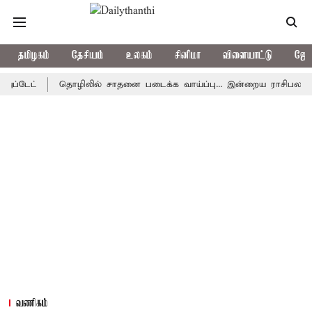
தமிழகம்
தேசியம்
உலகம்
சினிமா
விளையாட்டு
ஜோத
ட்
தொழிலில் சாதனை படைக்க வாய்ப்பு... இன்றைய ராசிபலன் 08.08.2
வணிகம்