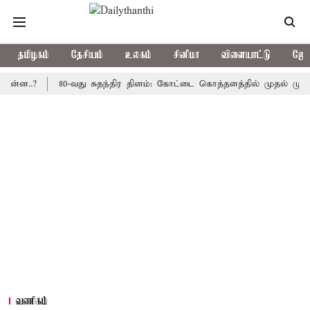
தமிழகம்
தேசியம்
உலகம்
சினிமா
விளையாட்டு
ஜோத
?
80-வது சுதந்திர தினம்: கோட்டை கொத்தளத்தில் முதல் முறையாக த
வணிகம்