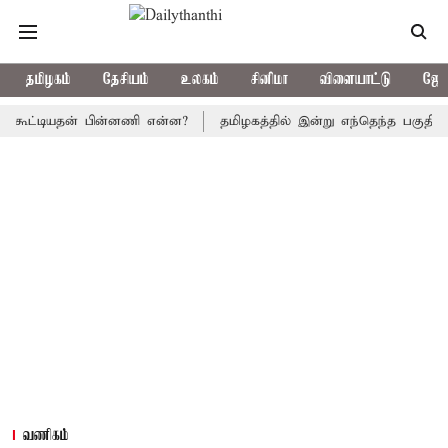
தமிழகம்
தேசியம்
உலகம்
சினிமா
விளையாட்டு
ஜோத
ட்டியதன் பின்னணி என்ன?
தமிழகத்தில் இன்று எந்தெந்த பகுதிகளில் மழை
வணிகம்