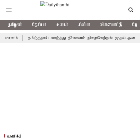
தமிழகம்
தேசியம்
உலகம்
சினிமா
விளையாட்டு
ஜோத
ம்
தமிழ்த்தாய் வாழ்த்து தீர்மானம் நிறைவேற்றம்: முதல்-அமைச்சர் விஜ
வணிகம்