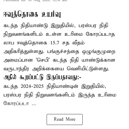
Published on
:
10 Aug 2026, 12:58 am
ஈவுத்தொகை உயர்வு
கடந்த நிதியாண்டு இறுதியில், பரஸ்பர நிதி
நிறுவனங்களிடம் உள்ள உரிமை கோரப்படாத
லாப ஈவுத்தொகை 15.7 சத வீதம்
அதிகரித்துள்ளது. பங்குச்சந்தை ஒழுங்குமுறை
அமைப்பான 'செபி' கடந்த நிதி யாண்டுக்கான
வருடாந்திர அறிக்கையை வெளியிட்டுள்ளது.
அதில் கூறப்பட்டு இருப்பதாவது:-
கடந்த 2024-2025 நிதியாண்டின் இறுதியில்,
பரஸ்பர நிதி நிறுவனங்களிடம் இருந்த உரிமை
கோரப்படா ...
Read More