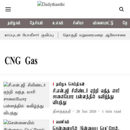
தமிழகம்
தேசியம்
உலகம்
சினிமா
விளையாட்டு
ஜோத
ப்புடன் போலீசார் குவிப்பு
தொகுதி மறுவரையறை ஆலோசனைக் கூட்டம
CNG Gas
தமிழக செய்திகள்
சி.என்.ஜி சிலிண்டர் ஏற்றி வந்த லாரி
சாலையோர பள்ளத்தில் கவிழ்ந்து
விபத்து
தினத்தந்தி
20 Jun 2026
1
min read
வணிகம்
சென்னையில் இன்றைய பெட்ரோல்,