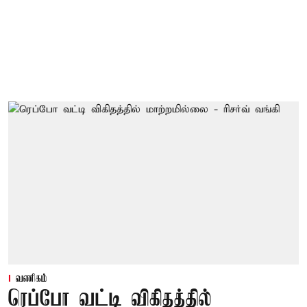
வணிகம்
ரெப்போ வட்டி விகிதத்தில்