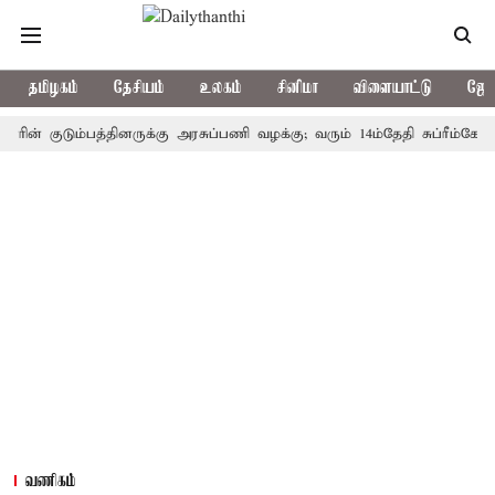
தமிழகம்
தேசியம்
உலகம்
சினிமா
விளையாட்டு
ஜோத
குடும்பத்தினருக்கு அரசுப்பணி வழக்கு; வரும் 14ம்தேதி சுப்ரீம்கோர்ட்டில
வணிகம்