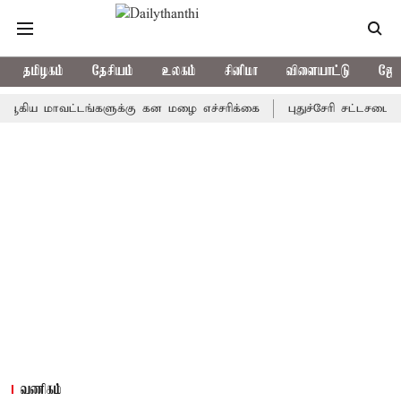
தமிழகம்
தேசியம்
உலகம்
சினிமா
விளையாட்டு
ஜோத
மாவட்டங்களுக்கு கன மழை எச்சரிக்கை
புதுச்சேரி சட்டசபையில் வரு
வணிகம்