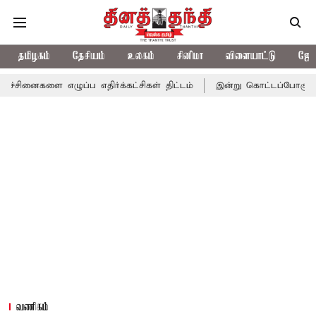
தமிழகம்
தேசியம்
உலகம்
சினிமா
விளையாட்டு
ஜோத
னைகளை எழுப்ப எதிர்க்கட்சிகள் திட்டம்
இன்று கொட்டப்போகும் கனமழ
வணிகம்