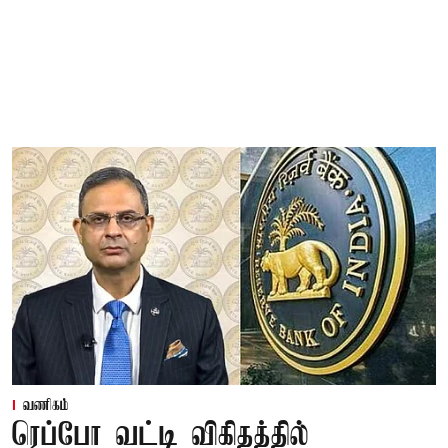
வணிகம்
ரெப்போ வட்டி விகிதத்தில்