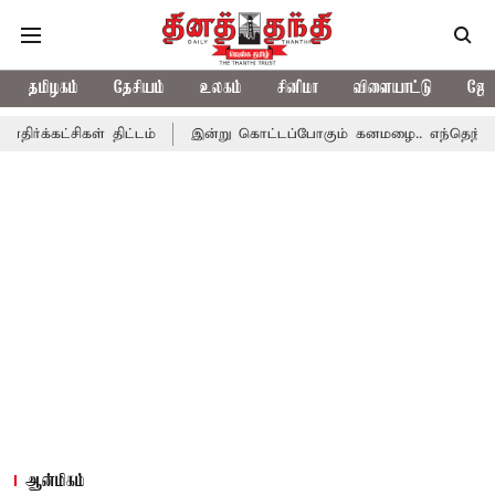
தமிழகம்
தேசியம்
உலகம்
சினிமா
விளையாட்டு
ஜோத
ள் திட்டம்
இன்று கொட்டப்போகும் கனமழை.. எந்தெந்த மாவட்டங்களில
ஆன்மிகம்