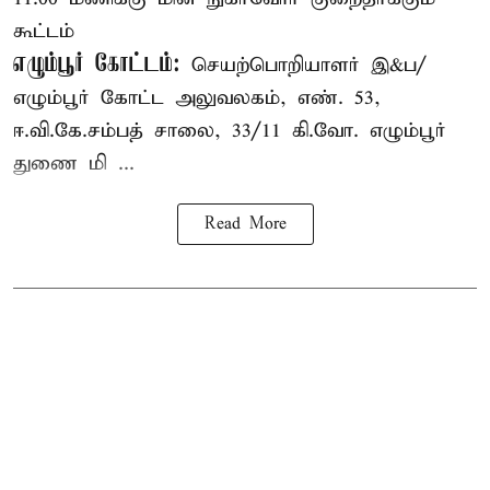
கூட்டம்
எழும்பூர் கோட்டம்:
செயற்பொறியாளர் இ&ப/
எழும்பூர் கோட்ட அலுவலகம், எண். 53,
ஈ.வி.கே.சம்பத் சாலை, 33/11 கி.வோ. எழும்பூர்
துணை மி ...
Read More