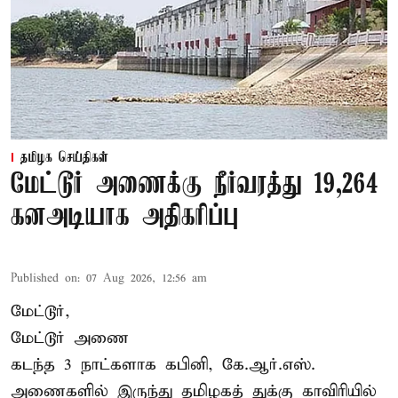
தமிழக செய்திகள்
மேட்டூர் அணைக்கு நீர்வரத்து 19,264
கனஅடியாக அதிகரிப்பு
Published on
:
07 Aug 2026, 12:56 am
மேட்டூர்,
மேட்டூர் அணை
கடந்த 3 நாட்களாக கபினி, கே.ஆர்.எஸ்.
அணைகளில் இருந்து தமிழகத் துக்கு காவிரியில்