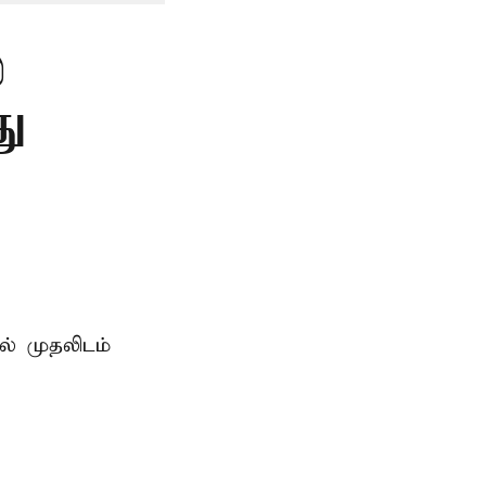
்
து
ில் முதலிடம்