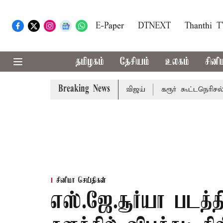
E-Paper
DTNEXT
Thanthi 
தமிழகம்
தேசியம்
உலகம்
சினி
Breaking News
ை பாதிக்கும்: முதல்-அமைச்சர் விஜய்
கரூர் கூட்டநெரிசல்: இற
சினிமா செய்திகள்
எஸ்.ஜே.சூர்யா படத்தி