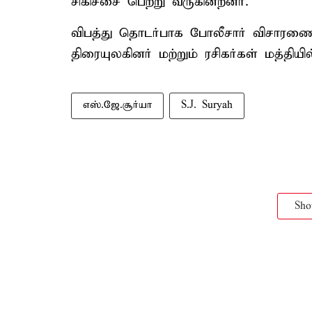
சிகிச்சை பெற்று வருகின்றனர்.
விபத்து தொடர்பாக போலீசார் விசாரணை 
திரையுலகினர் மற்றும் ரசிகர்கள் மத்தியில
எஸ்.ஜே.சூர்யா
S.J. Suryah
Sh