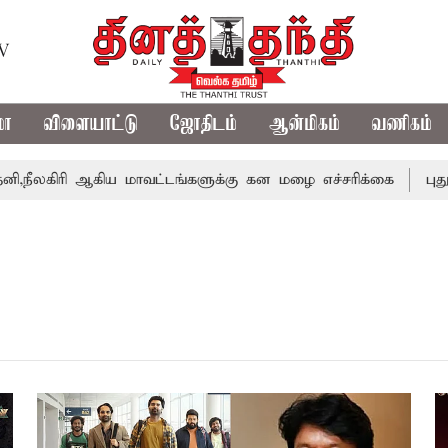
TV
மா
விளையாட்டு
ஜோதிடம்
ஆன்மிகம்
வணிகம்
ிரி ஆகிய மாவட்டங்களுக்கு கன மழை எச்சரிக்கை
புதுச்சேர