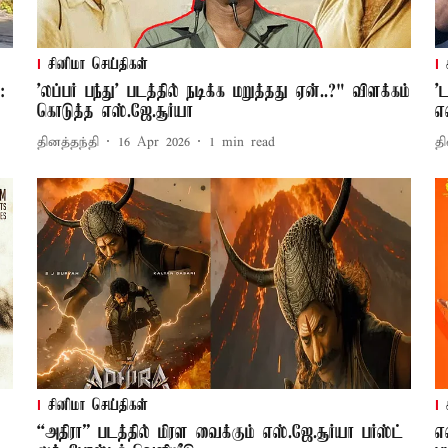
சினிமா செய்திகள்
:
'லப்பர் பந்து' படத்தில் நடிக்க மறுத்தது ஏன்..?" விளக்கம்
'
கொடுத்த எஸ்.ஜே.சூர்யா
எ
தினத்தந்தி
16 Apr 2026
1
min read
தி
சினிமா செய்திகள்
“அதிரா” படத்தில் மிரள வைக்கும் எஸ்.ஜே.சூர்யா பர்ஸ்ட்
எ