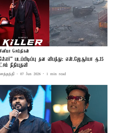
சினிமா செய்திகள்
கில்லர்” படப்பிடிப்பு தள விபத்து: எஸ்.ஜே.சூர்யா ரூ.15
ட்சம் நிதியுதவி
னத்தந்தி
07 Jun 2026
1
min read