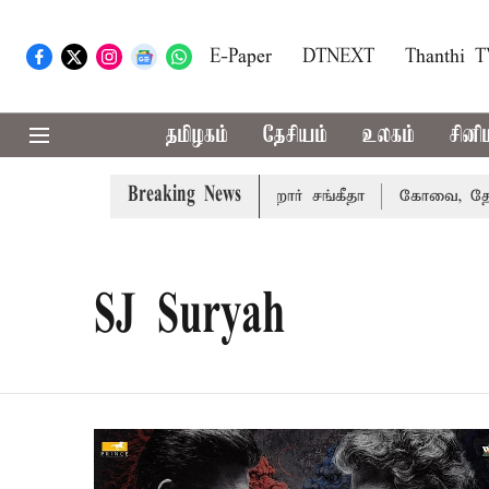
E-Paper
DTNEXT
Thanthi 
தமிழகம்
தேசியம்
உலகம்
சினி
Breaking News
வாகரத்து வழக்கை வாபஸ் பெற்றார் சங்கீதா
கோவை, தேனி,நீலக
SJ Suryah