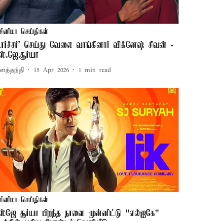
சினிமா செய்திகள்
டார்ச்சர்' செய்து வேலை வாங்கினார் விக்னேஷ் சிவன் -
ஸ்.ஜே.சூர்யா
னத்தந்தி
15 Apr 2026
1
min read
சினிமா செய்திகள்
ஸ்ஜே சூர்யா பிறந்த நாளை முன்னிட்டு "எல்ஐகே"