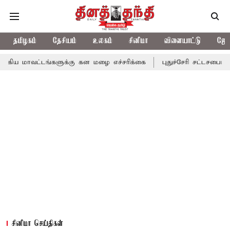
தமிழகம்
தேசியம்
உலகம்
சினிமா
விளையாட்டு
ஜோத
ங்களுக்கு கன மழை எச்சரிக்கை
புதுச்சேரி சட்டசபையில் வரும் 24ம்
சினிமா செய்திகள்