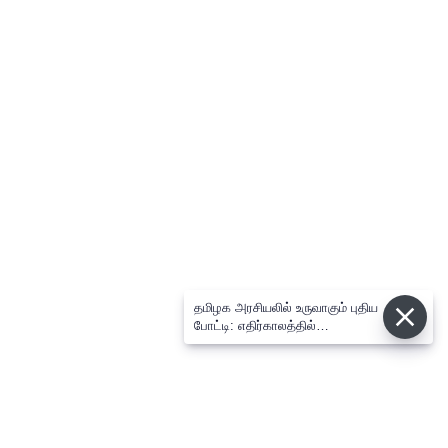
தமிழக அரசியலில் உருவாகும் புதிய
போட்டி: எதிர்காலத்தில்
விஜய்க்கும், தனுசுக்கும்
இடையேதான் - பிரபல ஜோதிடர்
கணிப்பு