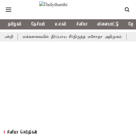
தமிழகம்
தேசியம்
உலகம்
சினிமா
விளையாட்டு
ஜோத
மக்களவையில் தீர்ப்பாய சீர்திருத்த மசோதா அறிமுகம்
காவிரி நீ
சினிமா செய்திகள்