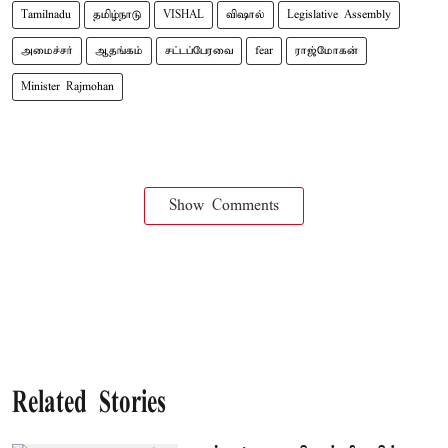
Tamilnadu
தமிழ்நாடு
VISHAL
விஷால்
Legislative Assembly
அமைச்சர்
ஆதங்கம்
சட்டப்பேரவை
fear
ராஜ்மோகன்
Minister Rajmohan
Show Comments
Related Stories