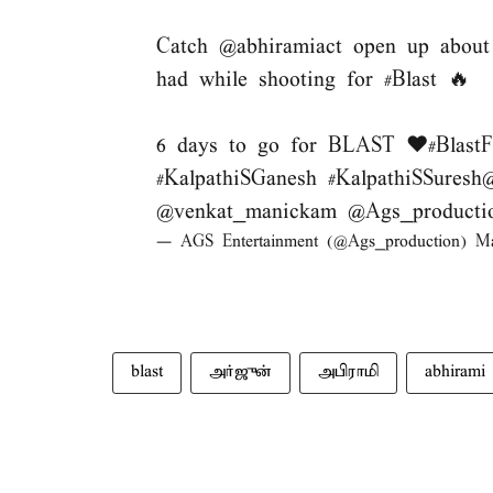
Catch
@abhiramiact
open up about 
had while shooting for
#Blast
🔥
6 days to go for BLAST ❤️
#Blast
#KalpathiSGanesh
#KalpathiSSuresh
@
@venkat_manickam
@Ags_producti
— AGS Entertainment (@Ags_production)
Ma
blast
அர்ஜுன்
அபிராமி
abhirami