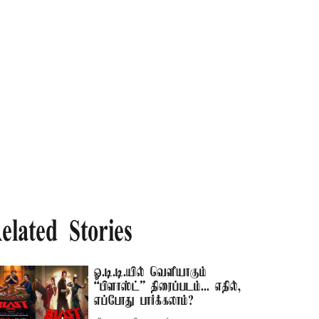
elated Stories
ஓ.டி.டி.யில் வெளியாகும்
“பிளாஸ்ட்” திரைப்படம்... எதில்,
எப்போது பார்க்கலாம்?