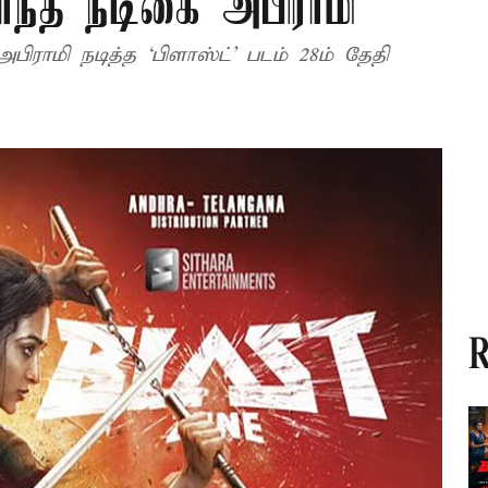
்ந்த நடிகை அபிராமி
படம் 28ம் தேதி
R