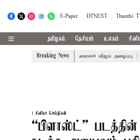
E-Paper
DTNEXT
Thanthi 
தமிழகம்
தேசியம்
உலகம்
சினி
Breaking News
கள் கூட்டத்துக்கு முதல்-அமைச்சர் விஜய் அழைப்பு
முன்னாள
சினிமா செய்திகள்
“பிளாஸ்ட்” படத்தின