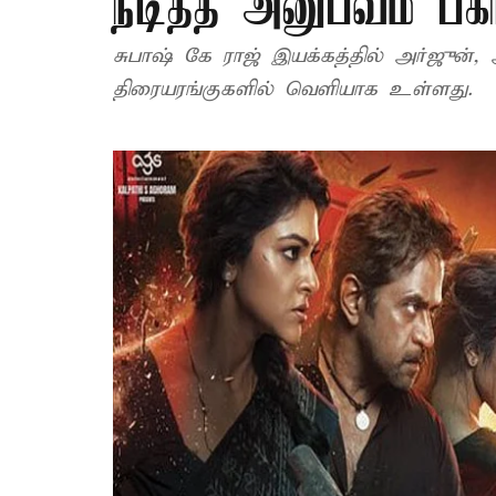
நடித்த அனுபவம் பகிர
சுபாஷ் கே ராஜ் இயக்கத்தில் அர்ஜுன், அபிராமி நடித்த ‘பிளாஸ்ட்’ 
திரையரங்குகளில் வெளியாக உள்ளது.