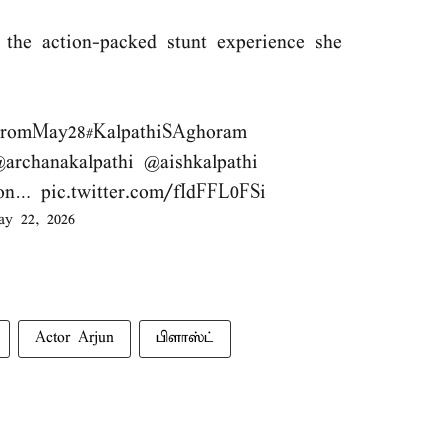
the action-packed stunt experience she
FromMay28
#KalpathiSAghoram
archanakalpathi
@aishkalpathi
on
…
pic.twitter.com/fIdFFL0FSi
y 22, 2026
Actor Arjun
பிளாஸ்ட்