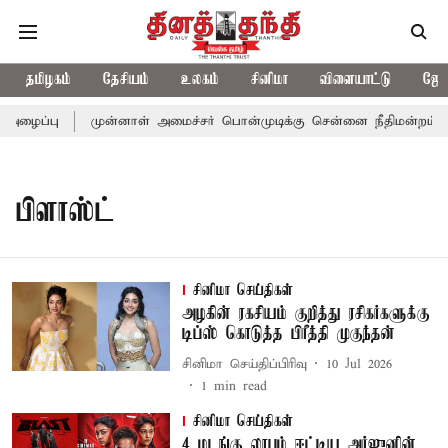
தமிழகம்
தேசியம்
உலகம்
சினிமா
விளையாட்டு
ஜோத
அழைப்பு
முன்னாள் அமைச்சர் பொன்முடிக்கு சென்னை நீதிமன்றம் பிட
பிளாஸ்ட்
சினிமா செய்திகள்
அழகின் ரகசியம் குறித்து ரசிகர்களுக்கு
டிப்ஸ் கொடுத்த பிரீத்தி முகுந்தன்
சினிமா செய்திப்பிரிவு
10 Jul 2026
1
min read
சினிமா செய்திகள்
4 மடங்கு லாபம் ஈட்டிய அர்ஜுனின்