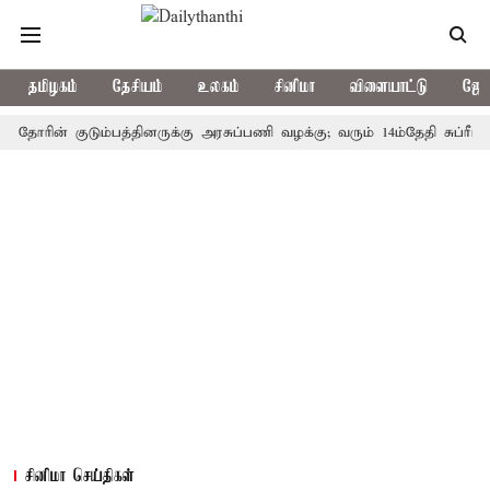
தமிழகம்
தேசியம்
உலகம்
சினிமா
விளையாட்டு
ஜோத
ின் குடும்பத்தினருக்கு அரசுப்பணி வழக்கு; வரும் 14ம்தேதி சுப்ரீம்கோர்ட
சினிமா செய்திகள்