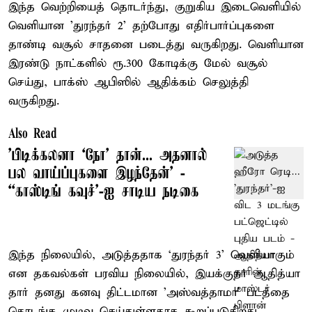
இந்த வெற்றியைத் தொடர்ந்து, குறுகிய இடைவெளியில்
வெளியான ’துரந்தர் 2’ தற்போது எதிர்பார்ப்புகளை
தாண்டி வசூல் சாதனை படைத்து வருகிறது. வெளியான
இரண்டு நாட்களில் ரூ.300 கோடிக்கு மேல் வசூல்
செய்து, பாக்ஸ் ஆபிஸில் ஆதிக்கம் செலுத்தி
வருகிறது.
Also Read
’பிடிக்கலனா ‘நோ’ தான்... அதனால்
பல வாய்ப்புகளை இழந்தேன்’ -
“காஸ்டிங் கவுச்’-ஐ சாடிய நடிகை
இந்த நிலையில், அடுத்ததாக ‘துரந்தர் 3’ வெளியாகும்
என தகவல்கள் பரவிய நிலையில், இயக்குநர் ஆதித்யா
தார் தனது கனவு திட்டமான ’அஸ்வத்தாமா’ படத்தை
தொடங்க முடிவு செய்துள்ளதாக கூறப்படுகிறது.