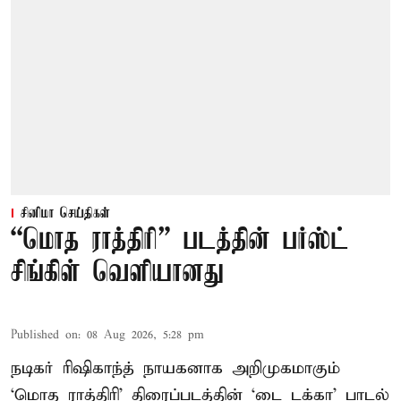
சினிமா செய்திகள்
“மொத ராத்திரி” படத்தின் பர்ஸ்ட்
சிங்கிள் வெளியானது
Published on
:
08 Aug 2026, 5:28 pm
நடிகர் ரிஷிகாந்த் நாயகனாக அறிமுகமாகும்
‘மொத ராத்திரி’ திரைப்படத்தின் ‘டை டக்கா’ பாடல்