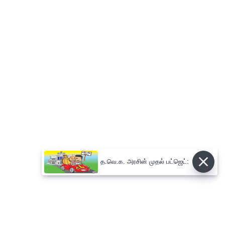
த.வெ.க. அரசின் முதல் பட்ஜெட்: