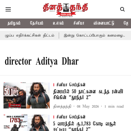
தமிழகம்
தேசியம்
உலகம்
சினிமா
விளையாட்டு
ஜோத
்ப எதிர்க்கட்சிகள் திட்டம்
இன்று கொட்டப்போகும் கனமழை.. எந்தெந
director Aditya Dhar
சினிமா செய்திகள்
திரையில் 50 நாட்களை கடந்த ரன்வீர்
சிங்கின் “துரந்தர் 2”
தினத்தந்தி
08 May 2026
1
min read
சினிமா செய்திகள்
5 வாரத்தில் ரூ.1,783 கோடி வசூல்
ஈட்டிய “துரந்தர் 2”