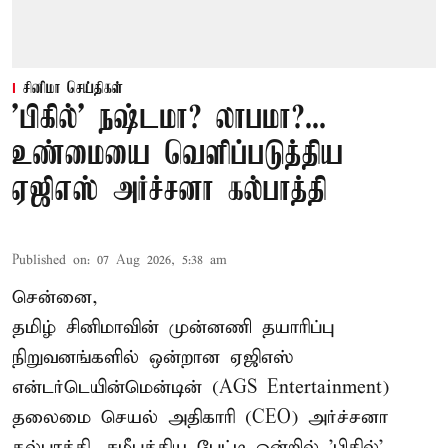
சினிமா செய்திகள்
'பிகில்' நஷ்டமா? லாபமா?...
உண்மையை வெளிப்படுத்திய
ஏஜிஎஸ் அர்ச்சனா கல்பாத்தி
Published on
:
07 Aug 2026, 5:38 am
சென்னை,
தமிழ் சினிமாவின் முன்னணி தயாரிப்பு
நிறுவனங்களில் ஒன்றான ஏஜிஎஸ்
என்டர்டெயின்மென்டின் (AGS Entertainment)
தலைமை செயல் அதிகாரி (CEO) அர்ச்சனா
கல்பாத்தி, சமீபத்திய பேட்டி ஒன்றில் 'பிகில்'