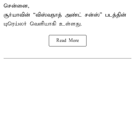
சென்னை,
சூர்யாவின் “
விஸ்வநாத் அண்ட் சன்ஸ்
” படத்தின்
டிரெய்லர் வெளியாகி உள்ளது.
Read More