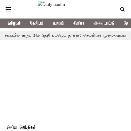
தமிழகம்
தேசியம்
உலகம்
சினிமா
விளையாட்டு
ஜோத
ையில் வரும் 24ம் தேதி பட்ஜெட் தாக்கல் செய்கிறார் முதல்-அமைச்சர் ரங்கச
சினிமா செய்திகள்