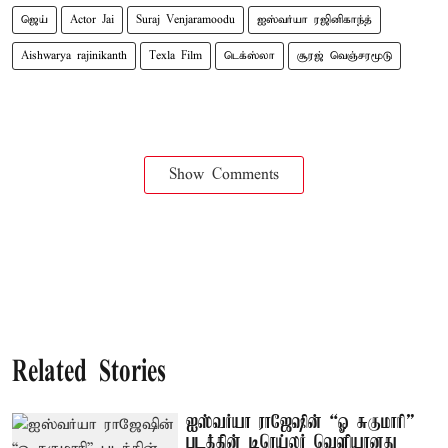
ஜெய்
Actor Jai
Suraj Venjaramoodu
ஐஸ்வர்யா ரஜினிகாந்த்
Aishwarya rajinikanth
Texla Film
டெக்ஸ்லா
சூரஜ் வெஞ்சரமூடு
Show Comments
Related Stories
ஐஸ்வர்யா ராஜேஷின் “ஓ சுகுமாரி”
படத்தின் டிரெய்லர் வெளியானது