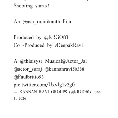
Shooting starts!
An
@ash_rajinikanth
Film
Produced by
@KRGOffl
Co -Produced by
#DeepakRavi
A
@thisisysr
Musical
@Actor_Jai
@actor_suraj
@kannanravi50388
@Paulbritto93
pic.twitter.com/UxvJg1v2gG
— KANNAN RAVI GROUPS (@KRGOffl)
June
1, 2026