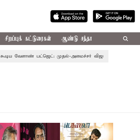
சிறப்புக் கட்டுரைகள்
ஆண்டு சந்தா
வேளாண் பட்ஜெட்: முதல்-அமைச்சர் விஜய்
தமிழக அரசியலில்