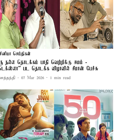
சினிமா செய்திகள்
ரு நல்ல தொடக்​கம் பாதி வெற்​றிக்​கு சமம்​ -
டெக்ஸ்லா” பட தொடக்க விழா​வில் சீமான் பேச்சு
னத்தந்தி
07 Mar 2026
1
min read