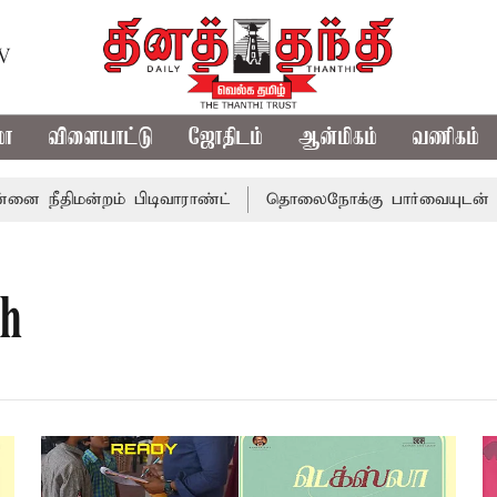
TV
மா
விளையாட்டு
ஜோதிடம்
ஆன்மிகம்
வணிகம்
திமன்றம் பிடிவாராண்ட்
தொலைநோக்கு பார்வையுடன் கூடிய 
th