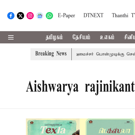
E-Paper
DTNEXT
Thanthi 
தமிழகம்
தேசியம்
உலகம்
சினி
Breaking News
விஜய் அழைப்பு
முன்னாள் அமைச்சர் பொன்முடிக்கு சென்னை நீ
Aishwarya rajinikan