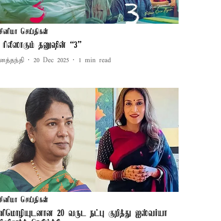
சினிமா செய்திகள்
ீ- ரிலீஸாகும் தனுஷின் “3”
னத்தந்தி
20 Dec 2025
1
min read
சினிமா செய்திகள்
னிமொழியுடனான 20 வருட நட்பு குறித்து ஐஸ்வர்யா