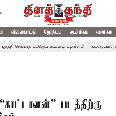
TV
மா
விளையாட்டு
ஜோதிடம்
ஆன்மிகம்
வணிகம்
தி செய்யாத பட்ஜெட்; எடப்பாடி பழனிசாமி
பட்ஜெட்டில் தவெக அர
காட்டாளன்” படத்திற்கு