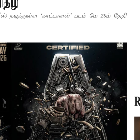
ிதழ்
ஸ் நடித்துள்ள ‘காட்டாளன்’ படம் மே 28ம் தேதி
R