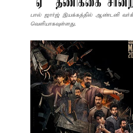
“ஏ” தணிக்கை சான்ற
பால் ஜார்ஜ் இயக்கத்தில் ஆண்டனி வர்கீ
வெளியாகவுள்ளது.