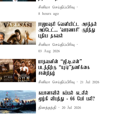
சினிமா செய்திப்பிரிவு
8 hours ago
ராஜமவுலி வெளியிட்ட அசத்தல்
அப்டேட்... 'வாரணாசி' குறித்து
புதிய தகவல்
சினிமா செய்திப்பிரிவு
03 Aug 2026
மாதவனின் “ஜி.டி.என்”
படத்திற்கு “யு/ஏ”தணிக்கை
சான்றிதழ்
சினிமா செய்திப்பிரிவு
21 Jul 2026
கயானாவில் கப்பல் கடலில்
மூழ்கி விபத்து - 66 பேர் பலி?
தினத்தந்தி
20 Jul 2026