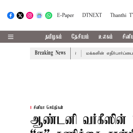
E-Paper
DTNEXT
Thanthi 
தமிழகம்
தேசியம்
உலகம்
சினி
Breaking News
பாநாயகர் ஜே.சி.டி.பிரபாகர்
மக்களின் எதிர்பார்ப்பை பூர்த்
சினிமா செய்திகள்
ஆண்டனி வர்கீஸின் “