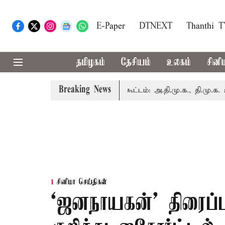
E-Paper
DTNEXT
Thanthi 
தமிழகம்
தேசியம்
உலகம்
சினி
Breaking News
ையில் இன்று எம்.பி.க்கள் கூட்டம்: அ.தி.மு.க., தி.மு.க. உள்ளிட்
சினிமா செய்திகள்
‘ஜனநாயகன்’ திரைப