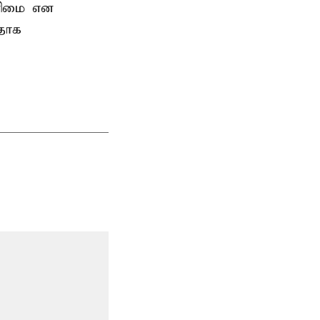
உரிமை என
பதாக