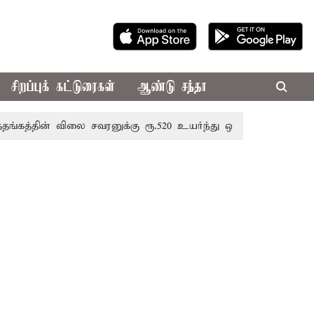
சிறப்புக் கட்டுரைகள்
ஆண்டு சந்தா
ன் விலை சவரனுக்கு ரூ.520 உயர்ந்து ஒரு சவரன் ரூ.1,11,720க்