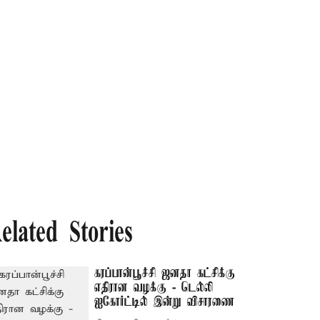
elated Stories
கரப்பான்பூச்சி ஜனதா கட்சிக்கு
எதிரான வழக்கு - டெல்லி
ஐகோர்ட்டில் இன்று விசாரணை