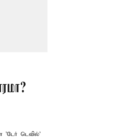
ாரமா?
ள 'டேர் டெவில்'