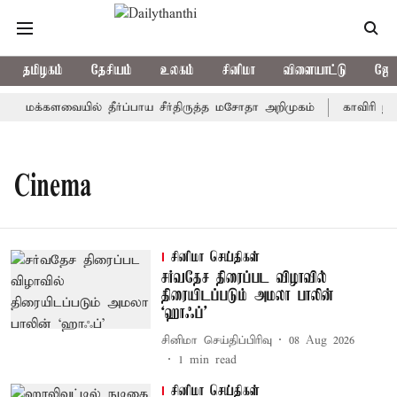
தமிழகம்
தேசியம்
உலகம்
சினிமா
விளையாட்டு
ஜோத
மக்களவையில் தீர்ப்பாய சீர்திருத்த மசோதா அறிமுகம்
காவிரி நீர்
Cinema
சினிமா செய்திகள்
சர்வதேச திரைப்பட விழாவில்
திரையிடப்படும் அமலா பாலின்
‘ஹாஃப்’
சினிமா செய்திப்பிரிவு
08 Aug 2026
1
min read
சினிமா செய்திகள்