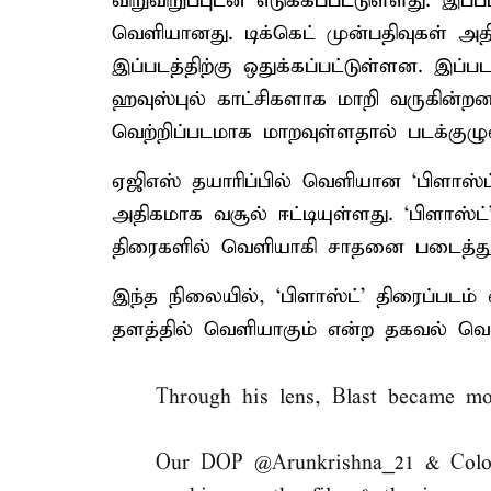
விறுவிறுப்புடன் எடுக்கப்பட்டுள்ளது. இ
வெளியானது. டிக்கெட் முன்பதிவுகள் அத
இப்படத்திற்கு ஒதுக்கப்பட்டுள்ளன. இப்
ஹவுஸ்புல் காட்சிகளாக மாறி வருகின்ற
வெற்றிப்படமாக மாறவுள்ளதால் படக்குழ
ஏஜிஎஸ் தயாரிப்பில் வெளியான ‘பிளாஸ்ட
அதிகமாக வசூல் ஈட்டியுள்ளது. ‘பிளாஸ்ட்
திரைகளில் வெளியாகி சாதனை படைத்துவ
இந்த நிலையில், ‘பிளாஸ்ட்’ திரைப்படம் 
தளத்தில் வெளியாகும் என்ற தகவல் வெள
Through his lens, Blast became mo
Our DOP
@Arunkrishna_21
& Colo