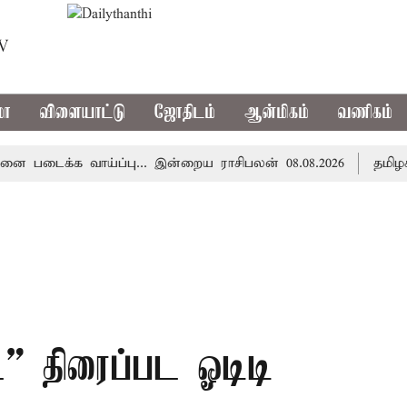
TV
மா
விளையாட்டு
ஜோதிடம்
ஆன்மிகம்
வணிகம்
ைக்க வாய்ப்பு... இன்றைய ராசிபலன் 08.08.2026
தமிழகத்தி
்” திரைப்பட ஓடிடி