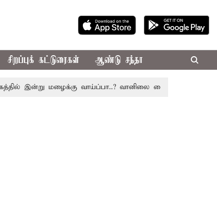
சிறப்புக் கட்டுரைகள்
ஆண்டு சந்தா
ல் இன்று மழைக்கு வாய்ப்பா..? வானிலை மையம் அப்டேட்
தொ