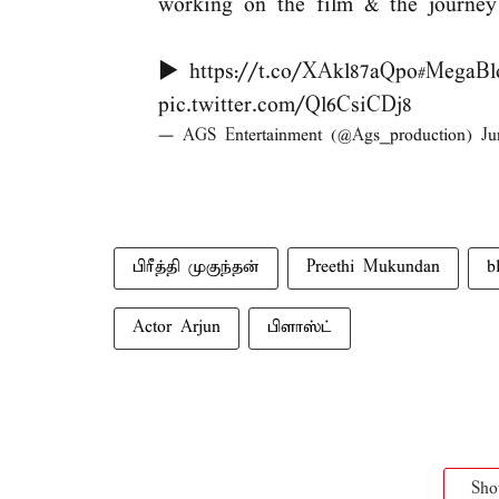
working on the film & the journey 
▶️
https://t.co/XAkl87aQpo
#MegaBlo
pic.twitter.com/Ql6CsiCDj8
— AGS Entertainment (@Ags_production)
Ju
பிரீத்தி முகுந்தன்
Preethi Mukundan
b
Actor Arjun
பிளாஸ்ட்
Sh