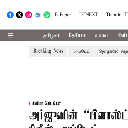
E-Paper
DTNEXT
Thanthi 
தமிழகம்
தேசியம்
உலகம்
சினி
Breaking News
கு வாய்ப்பா..? வானிலை மையம் அப்டேட்
தொழிலில் சாதனை பட
சினிமா செய்திகள்
அர்ஜுனின் “பிளாஸ்ட