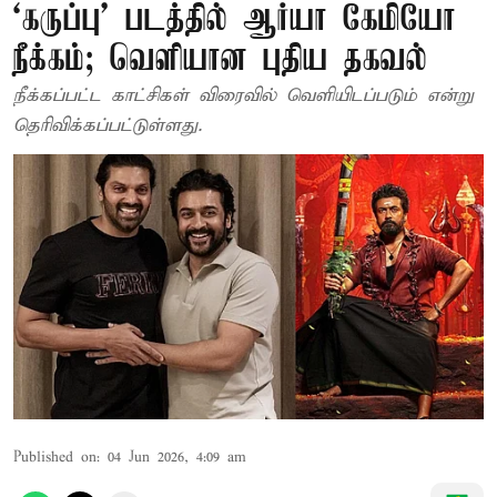
‘கருப்பு’ படத்தில் ஆர்யா கேமியோ
நீக்கம்; வெளியான புதிய தகவல்
நீக்கப்பட்ட காட்சிகள் விரைவில் வெளியிடப்படும் என்று
தெரிவிக்கப்பட்டுள்ளது.
Published on
:
04 Jun 2026, 4:09 am