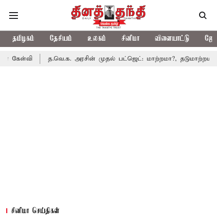
தமிழகம்
தேசியம்
உலகம்
சினிமா
விளையாட்டு
ஜோத
த.வெ.க. அரசின் முதல் பட்ஜெட்: மாற்றமா?, தடுமாற்றமா?
சட்டசபை
சினிமா செய்திகள்