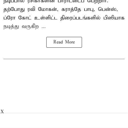
நடிப்பால் ரசிகர்களின் பாராட்டைப் பெற்றார்.
தற்போது ரவி மோகன், கராத்தே பாபு, பென்ஸ்,
ப்ரோ கோட் உள்ளிட்ட திரைப்படங்களில் பிஸியாக
நடித்து வருகிற ...
Read More
X