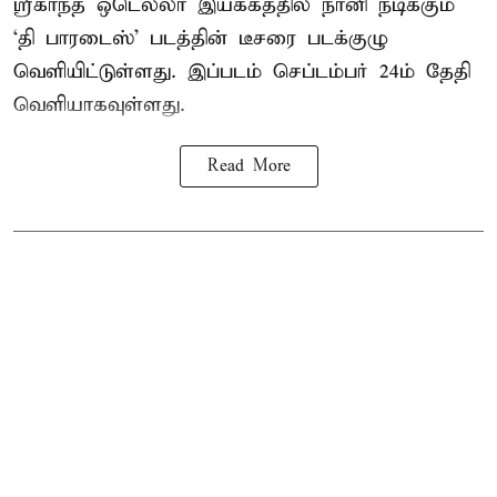
ஸ்ரீகாந்த் ஒடெல்லா இயக்கத்தில் நானி நடிக்கும்
‘தி பாரடைஸ்’ படத்தின் டீசரை படக்குழு
வெளியிட்டுள்ளது. இப்படம் செப்டம்பர் 24ம் தேதி
வெளியாகவுள்ளது.
Read More