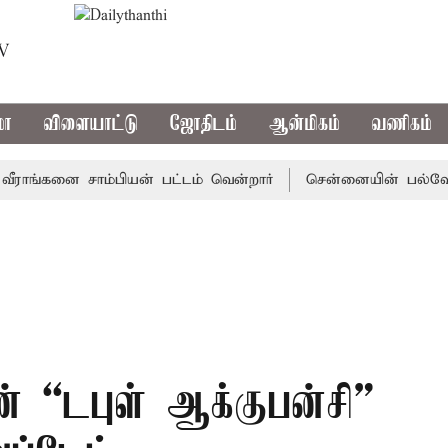
TV
மா
விளையாட்டு
ஜோதிடம்
ஆன்மிகம்
வணிகம்
்கனை சாம்பியன் பட்டம் வென்றார்
சென்னையின் பல்வேறு ப
ன் “டபுள் ஆக்​குபன்​சி”