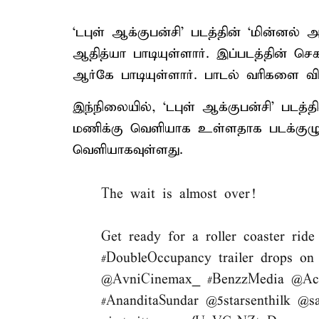
‘டபுள் ஆக்​குபன்​சி’ படத்தின் ‘மின்னல
ஆதித்யா பாடியுள்ளார். இப்படத்தின் 
ஆர்கே பாடியுள்ளார். பாடல் வரிகளை வி
இந்நிலையில், ‘டபுள் ஆக்​குபன்​சி’ படத
மணிக்கு வெளியாக உள்ளதாக படக்குழு அ
வெளியாகவுள்ளது.
The wait is almost over!
Get ready for a roller coaster ride
#DoubleOccupancy
trailer drops on
@AvniCinemax_
#BenzzMedia
@Ac
#AnanditaSundar
@5starsenthilk
@sa