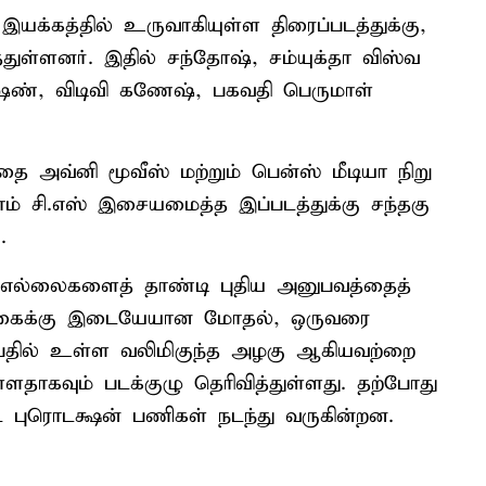
யக்​கத்​தில் உருவாகி​யுள்ள திரைப்​படத்​துக்​கு,
​துள்​ளனர். இதில் சந்​தோஷ், சம்யுக்தா விஸ்​வ​
ஷண், விடிவி கணேஷ், பகவதி பெரு​மாள்
ை அவ்னி மூவீஸ் மற்​றும் பென்ஸ் மீடியா நிறு​
் சி.எஸ் இசையமைத்த இப்படத்துக்கு சந்​தகு​
.
ான எல்​லைகளைத் தாண்டி புதிய அனுபவத்​தைத்
்பிக்கைக்கு இடையே​யான மோதல், ஒரு​வரை
்​ப​தில் உள்ள வலிமிகுந்த அழகு ஆகிய​வற்றை
​தாக​வும் படக்​குழு தெரி​வித்​துள்​ளது. தற்​போது
 புரொடக்ஷன் பணி​கள் நடந்து வரு​கின்​றன.