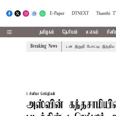
E-Paper
DTNEXT
Thanthi 
தமிழகம்
தேசியம்
உலகம்
சினி
Breaking News
வாய்ப்பு
கொரிய பேட்மிண்டன் இறுதி போட்டி; இந்திய வீராங
சினிமா செய்திகள்
அஸ்​வின் கந்​த​சாமியி