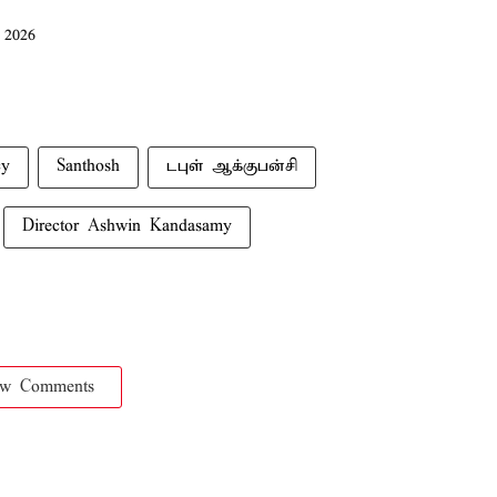
 2026
cy
Santhosh
டபுள் ஆக்​குபன்​சி
Director Ashwin Kandasamy
ow Comments