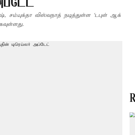
அப்டேட்
், சம்யுக்தா விஸ்​வ​நாத் நடித்துள்ள ‘டபுள் ஆக்​
கவுள்ளது.
R