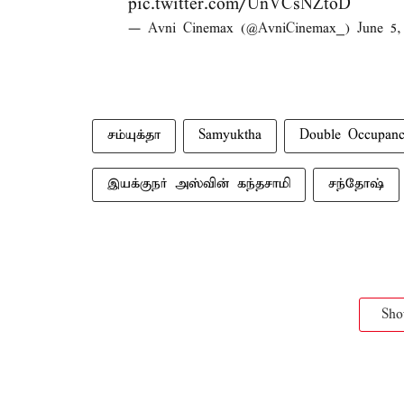
pic.twitter.com/UnVCsNZtoD
— Avni Cinemax (@AvniCinemax_)
June 5,
சம்யுக்தா
Samyuktha
Double Occupan
இயக்​குநர் அஸ்​வின் கந்​த​சாமி
சந்​தோஷ்
Sh