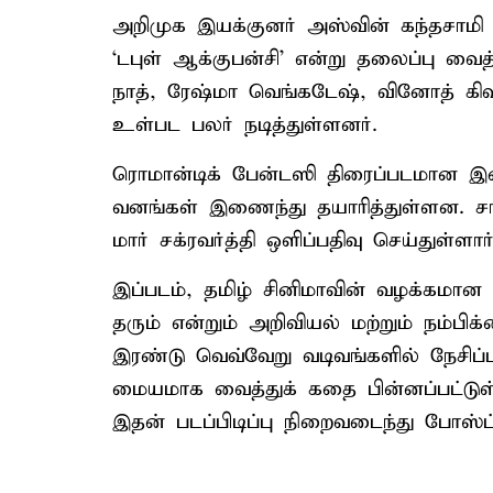
அறி​முக இயக்​குனர் அஸ்​வின் கந்​த​சாமி இ
‘டபுள் ஆக்​குபன்​சி’ என்று தலைப்பு வைத்
நாத், ரேஷ்மா வெங்​கடேஷ், வினோத் கி
உள்பட பலர் நடித்​துள்​ளனர்.
ரொமான்​டிக் பேன்​டஸி திரைப்பட​மான இத
வனங்​கள் இணைந்து தயாரித்துள்ளன. சாம
மார் சக்​ர​வர்த்தி ஒளிப்​ப​திவு செய்துள்ளார்
இப்​படம், தமிழ் சினிமாவின் வழக்​க​ம
தரும் என்​றும் அறி​வியல் மற்​றும் நம
இரண்டு வெவ்​வேறு வடிவங்​களில் நேசிப
மைய​மாக வைத்​துக் கதை பின்​னப்​பட்​டுள்​ள
இதன் படப்​பிடிப்பு நிறைவடைந்து போஸ்ட்