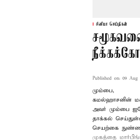
சினிமா செய்திகள்
சமூகவலை
நீக்கக்க
Published on
:
09 Aug 
மும்பை,
கமல்ஹாசனின் ம
அவர் மும்பை ஐக
தாக்கல் செய்துள்
செயற்கை நுண்ணறி
முகத்தை மார்பிங