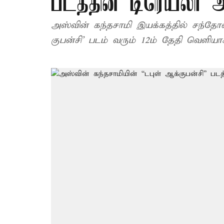
படத்தின் டிரெய்லர் 
அஸ்​வின் கந்​த​சாமி இயக்கத்தில் சந்​தோஷ
குபன்​சி’ படம் வரும் 12ம் தேதி வெளியா