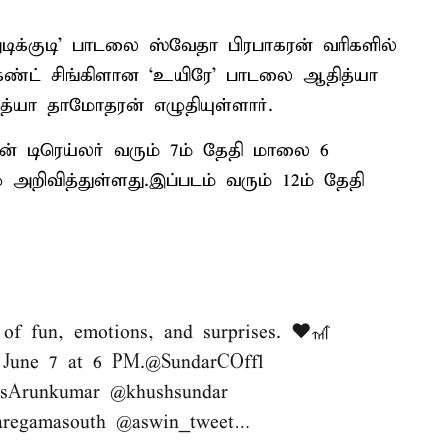
் அடிக்குடி’ பாடலை ஸ்வேதா பிரபாகரன் வரிகளில்
செகண்ட் சிங்கிளான ‘உயிரே’ பாடலை ஆதித்யா
த்யா தாமோதரன் எழுதியுள்ளார்.
்தின் டிரெய்லர் வரும் 7ம் தேதி மாலை 6
றிவித்துள்ளது.இப்படம் வரும் 12ம் தேதி
 of fun, emotions, and surprises. ❤️🎢
 June 7 at 6 PM.
@SundarCOffl
sArunkumar
@khushsundar
regamasouth
@aswin_tweet
…