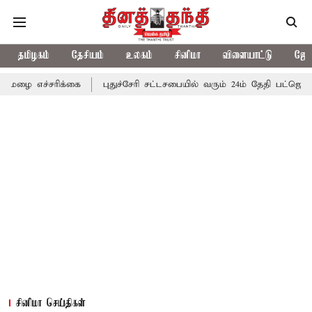
தமிழகம்
தேசியம்
உலகம்
சினிமா
விளையாட்டு
ஜோத
க்கை
புதுச்சேரி சட்டசபையில் வரும் 24ம் தேதி பட்ஜெட் தாக்கல் செய்
சினிமா செய்திகள்