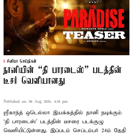
சினிமா செய்திகள்
நானியின் “தி பாரடைஸ்” படத்தின்
டீசர் வெளியானது
Published on
:
06 Aug 2026, 4:38 pm
ஸ்ரீகாந்த் ஒடெல்லா இயக்கத்தில் நானி நடிக்கும்
‘தி பாரடைஸ்’ படத்தின் டீசரை படக்குழு
வெளியிட்டுள்ளது. இப்படம் செப்டம்பர் 24ம் தேதி