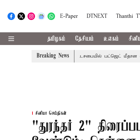
E-Paper
DTNEXT
Thanthi 
தமிழகம்
தேசியம்
உலகம்
சினி
Breaking News
்றமா?, தடுமாற்றமா?
சட்டசபையில் பட்ஜெட் மீதான விவாதம் இன
சினிமா செய்திகள்
"துரந்தர் 2" திரைப்ப