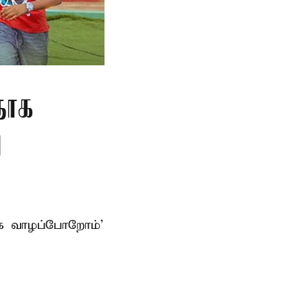
தாக
ு
ாக வாழப்போறோம்’