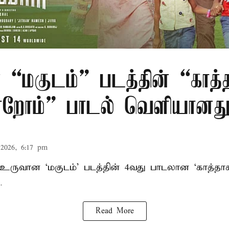
 “மகுடம்” படத்தின் “காத்
றோம்” பாடல் வெளியானத
2026, 6:17 pm
் உருவான ‘மகுடம்’ படத்தின் 4வது பாடலான ‘காத்த
.
Read More