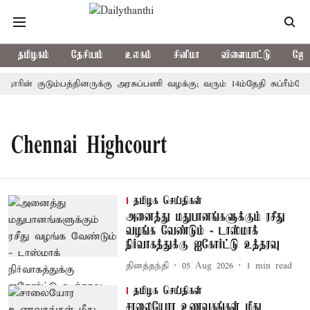
தமிழகம்
தேசியம்
உலகம்
சினிமா
விளையாட்டு
ஜோத
தோரின் குடும்பத்தினருக்கு அரசுப்பணி வழக்கு; வரும் 14ம்தேதி சுப்ரீம்கோ
Chennai Highcourt
தமிழக செய்திகள்
அனைத்து மதுபானங்களுக்கும் ரசீது
வழங்க வேண்டும் - டாஸ்மாக்
நிர்வாகத்துக்கு ஐகோர்ட்டு உத்தரவு
தினத்தந்தி
05 Aug 2026
1
min read
தமிழக செய்திகள்
சாலையோர உணவகங்கள் மீது