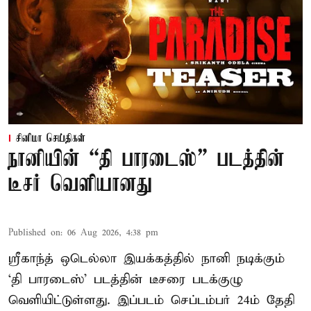
சினிமா செய்திகள்
நானியின் “தி பாரடைஸ்” படத்தின்
டீசர் வெளியானது
Published on
:
06 Aug 2026, 4:38 pm
ஸ்ரீகாந்த் ஒடெல்லா இயக்கத்தில் நானி நடிக்கும்
‘தி பாரடைஸ்’ படத்தின் டீசரை படக்குழு
வெளியிட்டுள்ளது. இப்படம் செப்டம்பர் 24ம் தேதி