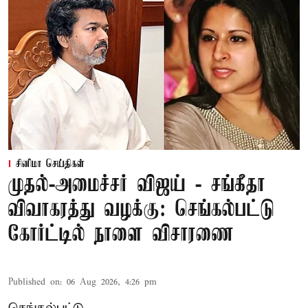
சினிமா செய்திகள்
முதல்-அமைச்சர் விஜய் - சங்கீதா
விவாகரத்து வழக்கு: செங்கல்பட்டு
கோர்ட்டில் நாளை விசாரணை
Published on
:
06 Aug 2026, 4:26 pm
செங்கல்பட்டு,