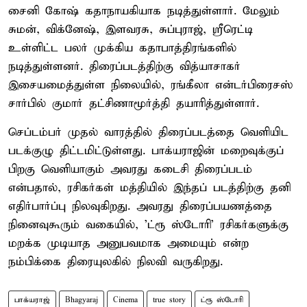
சைனி கோஷ் கதாநாயகியாக நடித்துள்ளார். மேலும்
சுமன், விக்னேஷ், இளவரசு, சுப்புராஜ், ஸ்ரீரெட்டி
உள்ளிட்ட பலர் முக்கிய கதாபாத்திரங்களில்
நடித்துள்ளனர். திரைப்படத்திற்கு வித்யாசாகர்
இசையமைத்துள்ள நிலையில், ரங்கீலா என்டர்பிரைசஸ்
சார்பில் குமார் தட்சிணாமூர்த்தி தயாரித்துள்ளார்.
செப்டம்பர் முதல் வாரத்தில் திரைப்படத்தை வெளியிட
படக்குழு திட்டமிட்டுள்ளது. பாக்யராஜின் மறைவுக்குப்
பிறகு வெளியாகும் அவரது கடைசி திரைப்படம்
என்பதால், ரசிகர்கள் மத்தியில் இந்தப் படத்திற்கு தனி
எதிர்பார்ப்பு நிலவுகிறது. அவரது திரைப்பயணத்தை
நினைவுகூரும் வகையில், 'ட்ரூ ஸ்டோரி' ரசிகர்களுக்கு
மறக்க முடியாத அனுபவமாக அமையும் என்ற
நம்பிக்கை திரையுலகில் நிலவி வருகிறது.
பாக்யராஜ்
Bhagyaraj
Cinema
true story
ட்ரூ ஸ்டோரி