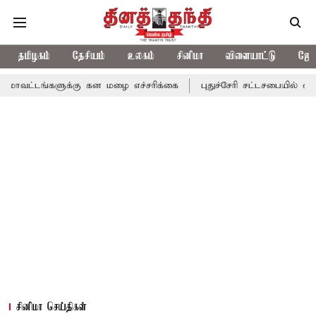
தமிழகம்
தேசியம்
உலகம்
சினிமா
விளையாட்டு
ஜோத
ளுக்கு கன மழை எச்சரிக்கை
புதுச்சேரி சட்டசபையில் வரும் 24ம் தேத
சினிமா செய்திகள்