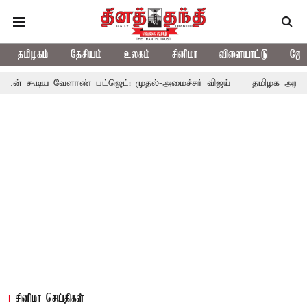
தமிழகம்
தேசியம்
உலகம்
சினிமா
விளையாட்டு
ஜோத
ேளாண் பட்ஜெட்: முதல்-அமைச்சர் விஜய்
தமிழக அரசியலில் பரபரப்ப
சினிமா செய்திகள்