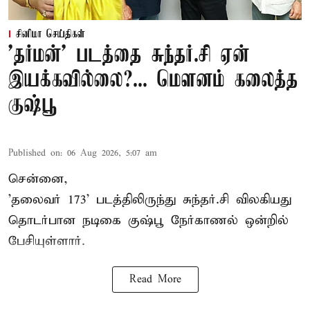
சினிமா செய்திகள்
'தர்மன்' படத்தை சுந்தர்.சி ஏன்
இயக்கவில்லை?... மௌனம் கலைத்த
குஷ்பூ
Published on
:
06 Aug 2026, 5:07 am
சென்னை,
'தலைவர் 173' படத்திலிருந்து சுந்தர்.சி விலகியது
தொடர்பான நடிகை குஷ்பூ நேர்காணல் ஒன்றில்
பேசியுள்ளார்.
Read More