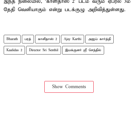
இந்த நிலையில், ‘காளிதாஸ் 2’ படம் வரும் ஏப்ரல் 3ம்
தேதி வெளியாகும் என்று படக்குழு அறிவித்துள்ளது.
Bharath
பரத்
காளிதாஸ் 2
Ajay Karthi
அஜய் கார்த்தி
Kaalidas 2
Director Sri Senthil
இயக்குனர் ஸ்ரீ செந்தில்
Show Comments