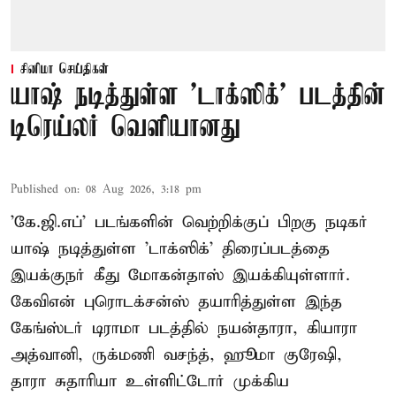
சினிமா செய்திகள்
யாஷ் நடித்துள்ள 'டாக்‌ஸிக்' படத்தின்
டிரெய்லர் வெளியானது
Published on
:
08 Aug 2026, 3:18 pm
'கே.ஜி.எப்' படங்களின் வெற்றிக்குப் பிறகு நடிகர்
யாஷ் நடித்துள்ள 'டாக்ஸிக்' திரைப்படத்தை
இயக்குநர் கீது மோகன்தாஸ் இயக்கியுள்ளார்.
கேவிஎன் புரொடக்சன்ஸ் தயாரித்துள்ள இந்த
கேங்ஸ்டர் டிராமா படத்தில் நயன்தாரா, கியாரா
அத்வானி, ருக்மணி வசந்த், ஹூமா குரேஷி,
தாரா சுதாரியா உள்ளிட்டோர் முக்கிய