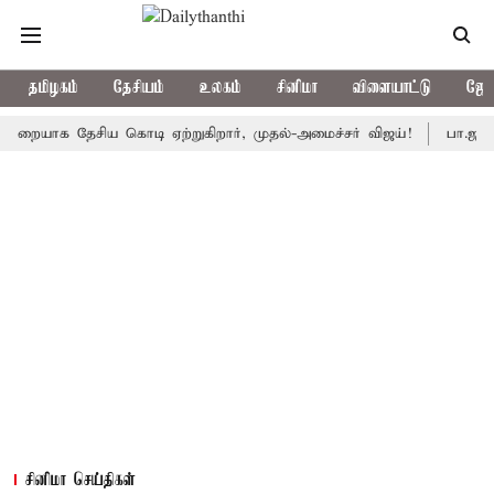
தமிழகம்
தேசியம்
உலகம்
சினிமா
விளையாட்டு
ஜோத
க தேசிய கொடி ஏற்றுகிறார், முதல்-அமைச்சர் விஜய்!
பா.ஜ.க.வை நெர
சினிமா செய்திகள்