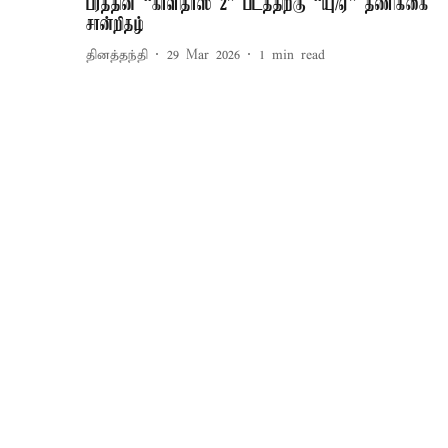
பரத்தின் “காளிதாஸ் 2” படத்திற்கு “யு/ஏ” தணிக்கை
சான்றிதழ்
தினத்தந்தி
29 Mar 2026
1
min read