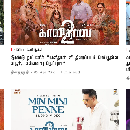
சினிமா செய்திகள்
இரண்டு நாட்களில் “காளிதாஸ் 2” திரைப்படம் செய்துள்ள
வ
வசூல்.. எவ்வளவு தெரியுமா?
த
வ
தினத்தந்தி
05 Apr 2026
1
min read
தி