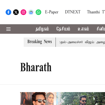
E-Paper
DTNEXT
Thanthi 
தமிழகம்
தேசியம்
உலகம்
சினி
Breaking News
எம்.பி.க்கள் கூட்டத்துக்கு முதல்-அமைச்சர் விஜய் அழைப்பு
Bharath