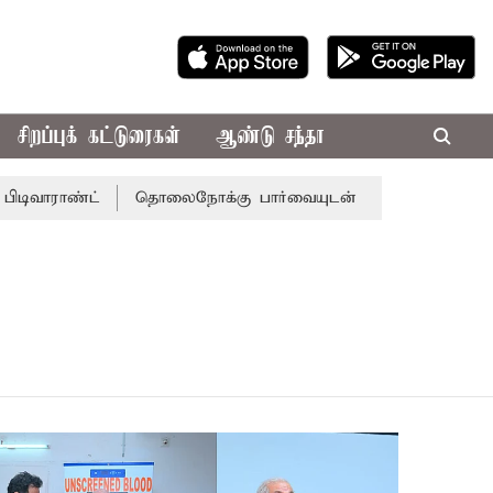
சிறப்புக் கட்டுரைகள்
ஆண்டு சந்தா
ராண்ட்
தொலைநோக்கு பார்வையுடன் கூடிய வேளாண் பட்ஜெட்