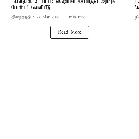
“காளிதாஸ் 2” படம்: கிஷோரின் கதாபாத்திர அறிமுக
ர
போஸ்டர் வெளியீடு
'
தினத்தந்தி
27 Mar 2026
1
min read
தி
Read More