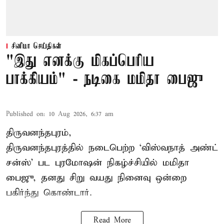
சினிமா செய்திகள்
"இது எனக்கு மிகப்பெரிய
பாக்கியம்" - நடிகை மமிதா பைஜு
Published on
:
10 Aug 2026, 6:37 am
திருவனந்தபுரம்,
திருவனந்தபுரத்தில் நடைபெற்ற ‘விஸ்வநாத் அண்ட்
சன்ஸ்’ பட புரமோஷன் நிகழ்ச்சியில் மமிதா
பைஜு, தனது சிறு வயது நினைவு ஒன்றை
பகிர்ந்து கொண்டார்.
Read More