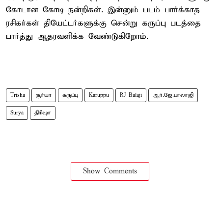
கோடான கோடி நன்றிகள். இன்னும் படம் பார்க்காத
ரசிகர்கள் தியேட்டர்களுக்கு சென்று கருப்பு படத்தை
பார்த்து ஆதரவளிக்க வேண்டுகிறோம்.
Trisha
சூர்யா
கருப்பு
Karuppu
RJ Balaji
ஆர்.ஜே.பாலாஜி
Surya
திரிஷா
Show Comments