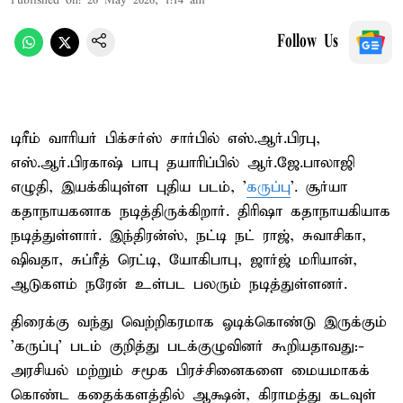
Published on
:
26 May 2026, 1:14 am
Follow Us
டிரீம் வாரியர் பிக்சர்ஸ் சார்பில் எஸ்.ஆர்.பிரபு,
எஸ்.ஆர்.பிரகாஷ் பாபு தயாரிப்பில் ஆர்.ஜே.பாலாஜி
எழுதி, இயக்கியுள்ள புதிய படம், '
கருப்பு
'. சூர்யா
கதாநாயகனாக நடித்திருக்கிறார். திரிஷா கதாநாயகியாக
நடித்துள்ளார். இந்திரன்ஸ், நட்டி நட் ராஜ், சுவாசிகா,
ஷிவதா, சுப்ரீத் ரெட்டி, யோகிபாபு, ஜார்ஜ் மரியான்,
ஆடுகளம் நரேன் உள்பட பலரும் நடித்துள்ளனர்.
திரைக்கு வந்து வெற்றிகரமாக ஓடிக்கொண்டு இருக்கும்
'கருப்பு' படம் குறித்து படக்குழுவினர் கூறியதாவது:-
அரசியல் மற்றும் சமூக பிரச்சினைகளை மையமாகக்
கொண்ட கதைக்களத்தில் ஆக்ஷன், கிராமத்து கடவுள்