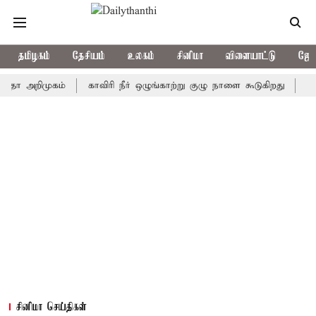
தமிழகம்
தேசியம்
உலகம்
சினிமா
விளையாட்டு
ஜோத
றிமுகம்
காவிரி நீர் ஒழுங்காற்று குழு நாளை கூடுகிறது
ஒரு தேர்
சினிமா செய்திகள்