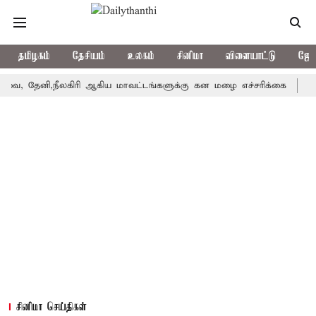
தமிழகம்
தேசியம்
உலகம்
சினிமா
விளையாட்டு
ஜோத
, தேனி,நீலகிரி ஆகிய மாவட்டங்களுக்கு கன மழை எச்சரிக்கை
புது
சினிமா செய்திகள்