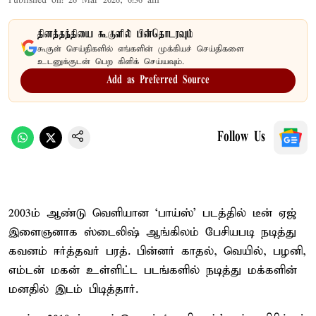
Published on
:
26 Mar 2026, 6:36 am
தினத்தந்தியை கூகுளில் பின்தொடரவும்
கூகுள் செய்திகளில் எங்களின் முக்கியச் செய்திகளை
உடனுக்குடன் பெற கிளிக் செய்யவும்.
Add as Preferred Source
Follow Us
2003ம் ஆண்டு வெளியான ‘பாய்ஸ்’ படத்தில் டீன் ஏஜ்
இளைஞனாக ஸ்டைலிஷ் ஆங்கிலம் பேசியபடி நடித்து
கவனம் ஈர்த்தவர் பரத். பின்னர் காதல், வெயில், பழனி,
எம்டன் மகன் உள்ளிட்ட படங்களில் நடித்து மக்களின்
மனதில் இடம் பிடித்தார்.