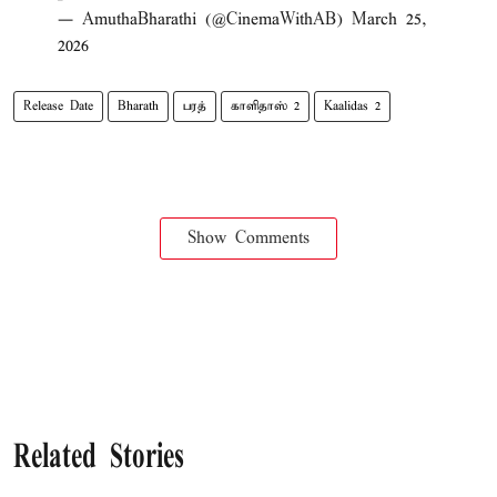
— AmuthaBharathi (@CinemaWithAB)
March 25,
2026
Release Date
Bharath
பரத்
காளிதாஸ் 2
Kaalidas 2
Show Comments
Related Stories