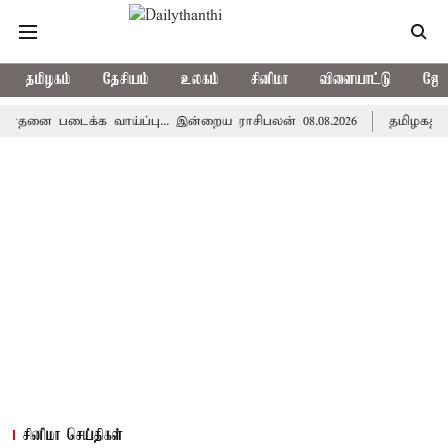
தமிழகம்
தேசியம்
உலகம்
சினிமா
விளையாட்டு
ஜோத
டைக்க வாய்ப்பு... இன்றைய ராசிபலன் 08.08.2026
தமிழகத்தில் இன்
சினிமா செய்திகள்