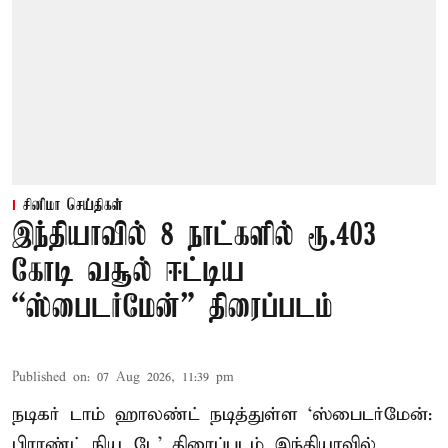
சினிமா செய்திகள்
இந்தியாவில் 8 நாட்களில் ரூ.403
கோடி வசூல் ஈட்டிய
“ஸ்பைடர்மேன்” திரைப்படம்
Published on
:
07 Aug 2026, 11:39 pm
நடிகர் டாம் ஹாலண்ட் நடித்துள்ள ‘ஸ்பைடர்மேன்:
பிராண்ட் நியூ டே’ திரைப்படம் இந்தியாவில்