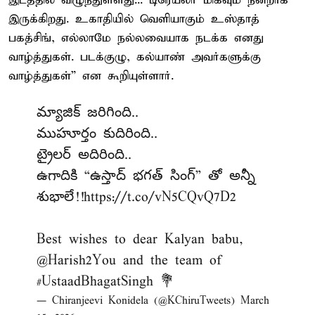
இடத்தில் விழுந்துள்ளது... டிரெய்லர் மிகவும் நன்றாக
இருக்கிறது. உகாதியில் வெளியாகும் உஸ்தாத்
பகத்சிங், எல்லாமே நல்லவையாக நடக்க எனது
வாழ்த்துகள். படக்குழு, கல்யாண் அவர்களுக்கு
வாழ்த்துகள்” என கூறியுள்ளார்.
మ్యాజిక్ జరిగింది..
ముహూర్తం కుదిరింది..
ట్రైలర్ అదిరింది..
ఉగాదికి “ఉస్తాద్ భగత్ సింగ్” తో అన్నీ
శుభాలే!!
https://t.co/vN5CQvQ7D2
Best wishes to dear Kalyan babu,
@Harish2You
and the team of
#UstaadBhagatSingh
💐
— Chiranjeevi Konidela (@KChiruTweets)
March