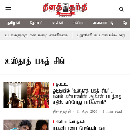
தமிழகம்
தேசியம்
உலகம்
சினிமா
விளையாட்டு
ஜோத
ட்டங்களுக்கு கன மழை எச்சரிக்கை
புதுச்சேரி சட்டசபையில் வரும் 
உஸ்தாத் பகத் சிங்
ஓ.டி.டி.
ஓடிடியில் ’உஸ்தாத் பகத் சிங்’ ...
பவன் கல்யாணின் ஆக்சன் படத்தை
எதில், எப்போது பார்க்கலாம்?
தினத்தந்தி
11 Apr 2026
1
min read
சினிமா செய்திகள்
மாதவிடாயை பெண்கள் ஒரு