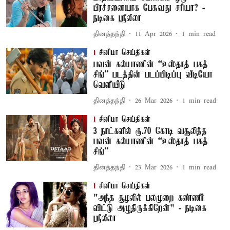
பிரச்சனையாக பேசுவது சரியா? -
நடிகை ஸ்ரீலீலா
தினத்தந்தி
11 Apr 2026
1
min read
சினிமா செய்திகள்
பவன் கல்யாணின் “உஸ்தாத் பகத்
சிங்” படத்தின் படப்பிடிப்பு வீடியோ
வெளியீடு
தினத்தந்தி
26 Mar 2026
1
min read
சினிமா செய்திகள்
3 நாட்களில் ரூ.70 கோடி வசூலித்த
பவன் கல்யாணின் “உஸ்தாத் பகத்
சிங்”
தினத்தந்தி
23 Mar 2026
1
min read
சினிமா செய்திகள்
"அந்த சூழலில் பலமுறை கண்ணீர்
விட்டு அழுதிருக்கிறேன்" - நடிகை
ஸ்ரீலீலா