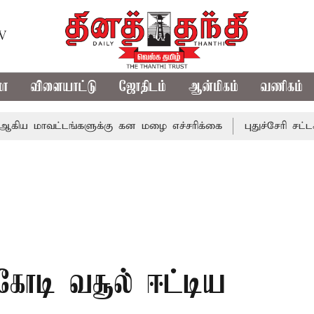
TV
மா
விளையாட்டு
ஜோதிடம்
ஆன்மிகம்
வணிகம்
வட்டங்களுக்கு கன மழை எச்சரிக்கை
புதுச்சேரி சட்டசபையில்
3 கோடி வசூல் ஈட்டிய