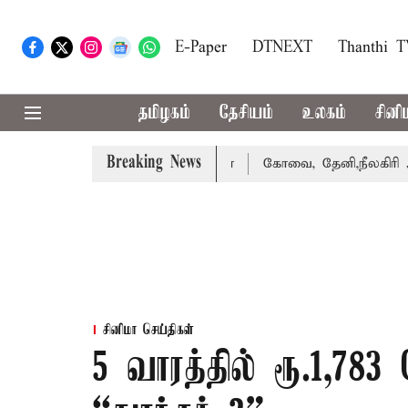
E-Paper
DTNEXT
Thanthi 
தமிழகம்
தேசியம்
உலகம்
சினி
Breaking News
கை வாபஸ் பெற்றார் சங்கீதா
கோவை, தேனி,நீலகிரி ஆகிய மா
சினிமா செய்திகள்
5 வாரத்தில் ரூ.1,78